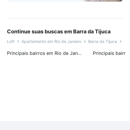
O valor está nas pessoas.
Continue suas buscas em Barra da Tijuca
Loft
Apartamento em Rio de Janeiro
Barra da Tijuca
Ave
Principais bairros em Rio de Janeiro, RJ