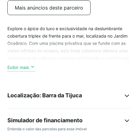
Mais anúncios deste parceiro
Explore o ápice do luxo e exclusividade na deslumbrante
cobertura triplex de frente para o mar, localizada no Jardim
Oceânico. Com uma piscina privativa que se funde com as
vistas infinitas do oceano, esta linda cobertura oferece uma
experiência de vida que combina sofisticação e conforto em
todos os detalhes.
Exibir mais
Com um espaçoso layout de 858m², impressiona com seus 4
quartos, todos suítes, proporcionando a privacidade e o
Localização: Barra da Tijuca
conforto ideais para famílias que valorizam o espaço e a
elegância. Além dos quartos, são 6 banheiros luxuosamente
equipados, garantindo conveniência e estilo para cada
membro da família e seus convidados.
Simulador de financiamento
Entenda o valor das parcelas para esse imóvel
Localizada em um dos pontos mais desejados do Jardim