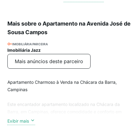
Mais sobre o Apartamento na Avenida José de
Sousa Campos
IMOBILIÁRIA PARCEIRA
Imobiliária Jazz
Mais anúncios deste parceiro
Apartamento Charmoso à Venda na Chácara da Barra,
Campinas
Este encantador apartamento localizado na Chácara da
Barra, em Campinas, oferece comodidade e conforto em
uma localização privilegiada. Com 2 dormitórios, sala para 2
Exibir mais
ambientes e sacada, este imóvel é ideal para quem busca
praticidade e funcionalidade.