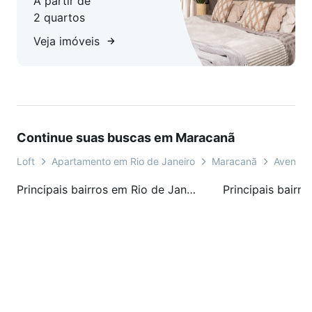
A partir de
2 quartos
Veja imóveis
Continue suas buscas em Maracanã
Loft
Apartamento em Rio de Janeiro
Maracanã
Avenida
Principais bairros em Rio de Janeiro, RJ