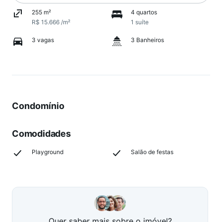
255 m²
4 quartos
R$ 15.666 /m²
1 suíte
3 vagas
3 Banheiros
Condomínio
Comodidades
Playground
Salão de festas
Quer saber mais sobre o imóvel?