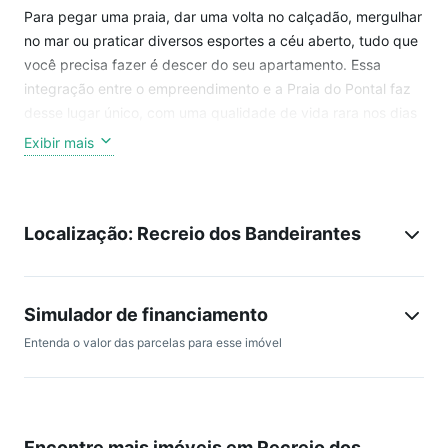
Para pegar uma praia, dar uma volta no calçadão, mergulhar
no mar ou praticar diversos esportes a céu aberto, tudo que
você precisa fazer é descer do seu apartamento. Essa
integração entre o empreendimento e a Praia do Pontal faz
desse lugar único, com uma qualidade de vida rara nos dias
de hoje. Preço e disponibilidade do imóvel sujeitos a
Exibir mais
alteração sem aviso prévio.
Localização: Recreio dos Bandeirantes
Simulador de financiamento
Entenda o valor das parcelas para esse imóvel
Encontre mais imóveis em Recreio dos