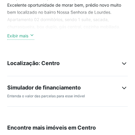
Excelente oportunidade de morar bem, prédio novo muito
bem localizado no bairro Nossa Senhora de Lourdes.
Apartamento 02 dormitórios, sendo 1 suíte, sacada,
churrasqueira, box duplo, gás central, cozinha mobiliada.
Exibir mais
Prédio com elevador e salão de festas, perto do Monet Plaza
Shopping e Fórum.
Localização: Centro
Agende sua visita e marque uma apresentação ou
atendimento personalizado com nossos consultores.
Estamos à disposição!
Simulador de financiamento
Entenda o valor das parcelas para esse imóvel
Encontre mais imóveis em Centro