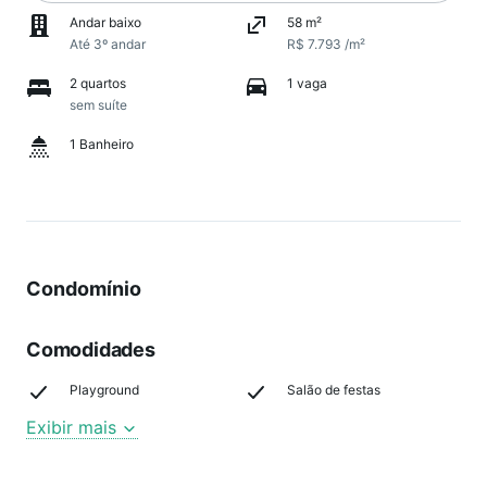
Andar baixo
58 m²
Até 3º andar
R$ 7.793 /m²
2 quartos
1 vaga
sem suíte
1 Banheiro
Condomínio
Comodidades
Playground
Salão de festas
Exibir mais