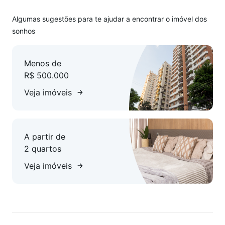
Espaço Gourmet
Home Cinema
Algumas sugestões para te ajudar a encontrar o imóvel dos
Espaço Mulher
sonhos
Espaço Kids
Área Verde
Menos de
Playground
R$ 500.000
Espaço Fitness
Pergolado
Veja imóveis
Pomar
Agende já sua visita!
A partir de
2 quartos
A conteúdo removido Balneário Camboriú, está disponível no
WhatsApp. Adicione o telefone que aparece ao lado.
Veja imóveis