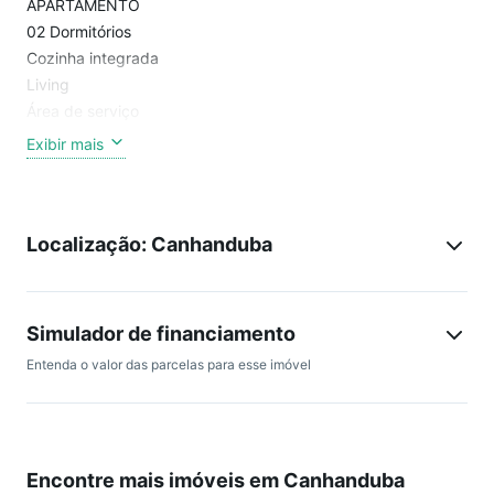
APARTAMENTO
02 Dormitórios
Cozinha integrada
Living
Área de serviço
01 Vaga de garagem
Exibir mais
EMPREENDIMENTO
Composto por 06 Torres
Localização: Canhanduba
Cada torre com 14 Pavimentos
08 Apartamentos por andar
03 Elevadores por torre
Interfone nas torres conectadas à portaria de cada bloco
Simulador de financiamento
Coleta seletiva de lixo por torre
Entenda o valor das parcelas para esse imóvel
Água, Luz e Gás individual por apartamento
Chafariz
ÁREA DE LAZER
Encontre mais imóveis em Canhanduba
Salão de Festa