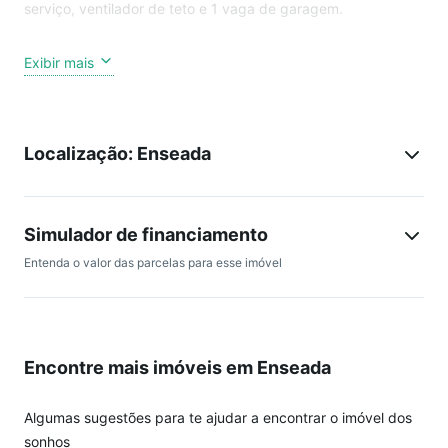
serviço, ventilador de teto e 1 vaga de garagem.
Prédio com: estacionamento, interfone, sala de jogos,
Exibir mais
serviço de praia e zelador.
Condição de pagamento: À vista.
Localização: Enseada
Sobre a região: supermercados, lojas, restaurantes, bancos,
lanchonetes.
Simulador de financiamento
Agende sua visita.
Entenda o valor das parcelas para esse imóvel
Encontre mais imóveis em Enseada
Algumas sugestões para te ajudar a encontrar o imóvel dos
sonhos