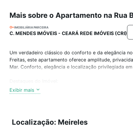
Mais sobre o Apartamento na Rua B
IMOBILIÁRIA PARCEIRA
C. MENDES IMÓVEIS - CEARÁ REDE IMÓVEIS (CRI)
Um verdadeiro clássico do conforto e da elegância no
Freitas, este apartamento oferece amplitude, privacid
Mar. Conforto, elegância e localização privilegiada 
Destaques do Imóvel:
Área Privativa: 250m²
Exibir mais
Edifício com 12 andares
1 apartamento por andar
04 Quartos, sendo 03 Suítes
Sala de Estar e Jantar amplas com varanda espaçosa
Localização: Meireles
Gabinete ideal para Home Office
Lavabo para maior comodidade