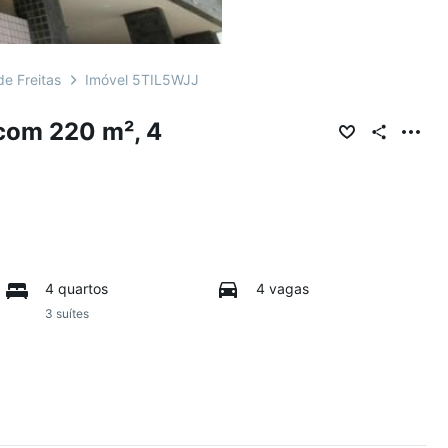
e Freitas
Imóvel 5TIL5WJJ
com 220 m², 4
4 quartos
4 vagas
3 suítes