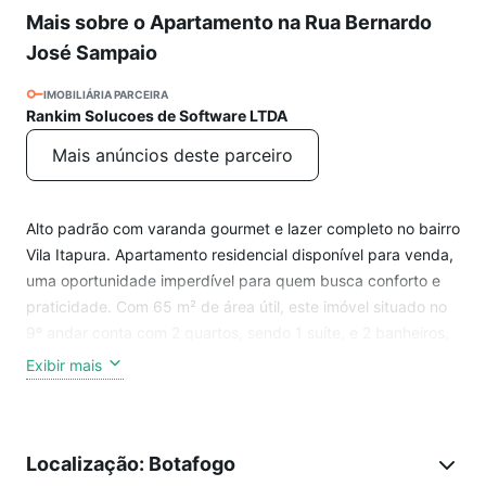
Mais sobre o Apartamento na Rua Bernardo
José Sampaio
IMOBILIÁRIA PARCEIRA
Rankim Solucoes de Software LTDA
Mais anúncios deste parceiro
Alto padrão com varanda gourmet e lazer completo no bairro
Vila Itapura. Apartamento residencial disponível para venda,
uma oportunidade imperdível para quem busca conforto e
praticidade. Com 65 m² de área útil, este imóvel situado no
9º andar conta com 2 quartos, sendo 1 suíte, e 2 banheiros,
todos projetados para proporcionar funcionalidade e
Exibir mais
conforto, 1 vaga de garagem no subsolo, espaço gourmet
ideal para momentos de descontração. O imóvel possui
também sacada, churrasqueira e acabamentos em piso
Localização: Botafogo
laminado, além de móveis planejados que otimizam o