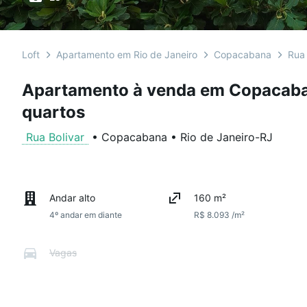
Loft
Apartamento em Rio de Janeiro
Copacabana
Rua 
Apartamento à venda em Copacaba
quartos
Rua Bolivar
•
Copacabana
•
Rio de Janeiro
-
RJ
Andar alto
160 m²
4º andar em diante
R$ 8.093 /m²
Vagas