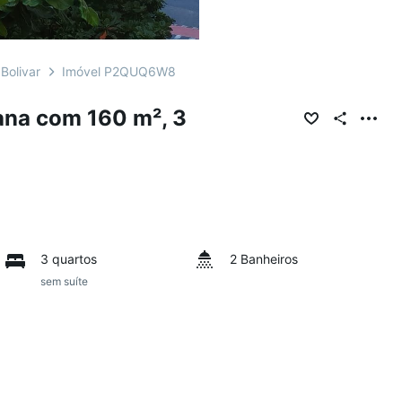
Bolivar
Imóvel P2QUQ6W8
na com 160 m², 3
3 quartos
2 Banheiros
sem suíte