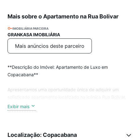
Mais sobre o Apartamento na Rua Bolivar
IMOBILIÁRIA PARCEIRA
GRANKASA IMOBILIÁRIA
Mais anúncios deste parceiro
**Descrição do Imóvel: Apartamento de Luxo em
Copacabana**
Apresentamos uma oportunidade única de adquirir um
sofisticado apartamento localizado na icônica Rua Bolivar,
168, em Copacabana, Rio de Janeiro. Com uma ampla área
Exibir mais
de 253m², este imóvel oferece um espaço generoso e bem
distribuído, ideal para quem busca conforto e elegância.
Localização: Copacabana
**Características do Apartamento:**