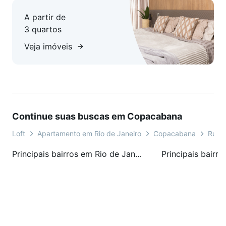
perfeita. Agende uma visita e venha conhecer seu novo lar!
A partir de
3 quartos
Veja imóveis
Continue suas buscas em Copacabana
Loft
Apartamento em Rio de Janeiro
Copacabana
Rua B
Principais bairros em Rio de Janeiro, RJ