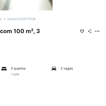
o
Imóvel D0XFY508
 com 100 m², 3
3 quartos
2 vagas
1 suíte