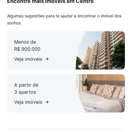
Encontre mais imóveis em Centro
que garante diversão para as crianças.
Este apartamento é a escolha perfeita para quem busca
Algumas sugestões para te ajudar a encontrar o imóvel dos
qualidade de vida, conforto e uma localização central, perto
sonhos
de todas as conveniências que Curitiba tem a oferecer.
Menos de
Não perca a oportunidade de conhecer este imóvel incrível.
R$ 900.000
Agende já sua visita!
Veja imóveis
A partir de
3 quartos
Veja imóveis