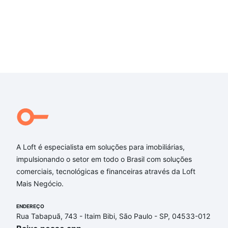
Batel - Curitiba
Um imóvel para quem valoriza espaço, exclusividade e
localização premium, com enorme potencial para
personalização e valorização em um dos endereços mais
desejados da cidade.
A Loft é especialista em soluções para imobiliárias,
impulsionando o setor em todo o Brasil com soluções
comerciais, tecnológicas e financeiras através da Loft
Mais Negócio.
ENDEREÇO
Rua Tabapuã, 743 - Itaim Bibi, São Paulo - SP, 04533-012