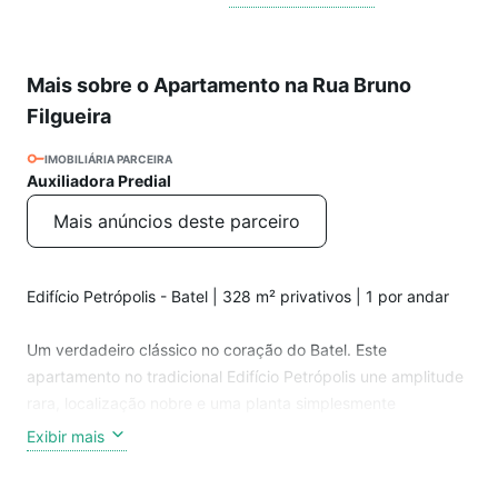
Mais sobre o Apartamento na Rua Bruno
Filgueira
IMOBILIÁRIA PARCEIRA
Auxiliadora Predial
Mais anúncios deste parceiro
Edifício Petrópolis - Batel | 328 m² privativos | 1 por andar
Um verdadeiro clássico no coração do Batel. Este
apartamento no tradicional Edifício Petrópolis une amplitude
rara, localização nobre e uma planta simplesmente
impossível de encontrar nos empreendimentos atuais.
Exibir mais
Com 328 m² privativos e um apartamento por andar, o