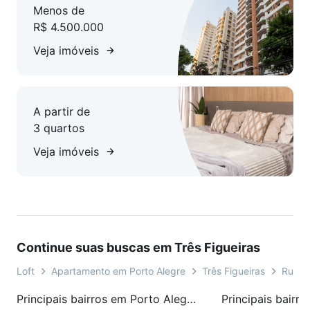
Menos de
unidade
R$ 4.500.000
- Salas de banho amplas para momentos de relaxamento
- Preservação da histórica figueira que dá nome ao bairro
Veja imóveis
- Vidros duplos proporcionando grande conforto térmico e
acústico
- Hall parking com acabamento qualificado
A partir de
Um novo capitulo cheio de conforto e requinte para você e
3 quartos
sua família.
Agende uma reunião conosco e saiba tudo sobre este
Veja imóveis
empreendimento.
Continue suas buscas em Três Figueiras
Loft
Apartamento em Porto Alegre
Três Figueiras
Rua C
Principais bairros em Porto Alegre, RS