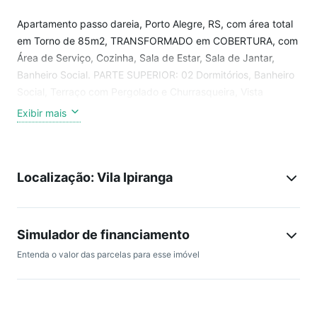
Apartamento passo dareia, Porto Alegre, RS, com área total
em Torno de 85m2, TRANSFORMADO em COBERTURA, com
Área de Serviço, Cozinha, Sala de Estar, Sala de Jantar,
Banheiro Social. PARTE SUPERIOR: 02 Dormitórios, Banheiro
Social, Terraço com Pergolado e Churrasqueira, Vista
Privilegiada e Box. TOTALMENTE REFORMADO. Semi
Exibir mais
Mobiliado
Imóvel locado, venda somente para investidor.
Descrição: Piso em Vinilico e Cerâmica
Localização: Vila Ipiranga
Localização: Próximo ao Shopping Iguatemi , Parque
Germânia, Bourbon Country, Hospital Conceição e Comércio
em Geral.
Simulador de financiamento
Entenda o valor das parcelas para esse imóvel