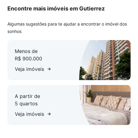
de serviço. 1 vaga de garagem coberta e demarcada.
Encontre mais imóveis em Gutierrez
Infraestrutura do condomínio: Prédio de 4 andares, sendo 2
apartamentos por andar. Não possui elevador. Não possui
Algumas sugestões para te ajudar a encontrar o imóvel dos
área de lazer.
sonhos
Valores sujeitos a alteração sem aviso prévio.
Menos de
R$ 900.000
Veja imóveis
A partir de
5 quartos
Veja imóveis