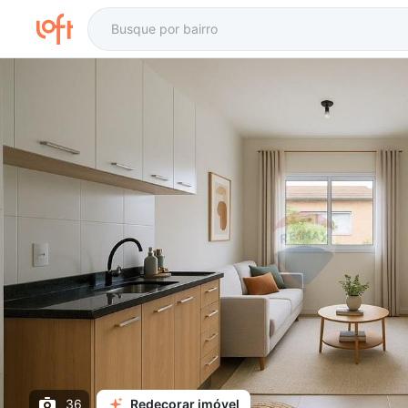
36
Redecorar imóvel