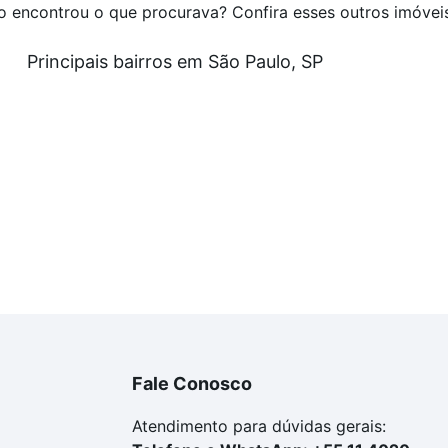
o encontrou o que procurava? Confira esses outros imóvei
ntando o modelo decorado do apartamento.
Principais bairros em São Paulo, SP
nto à venda. Uma oportunidade imperdível para
ça!
révio.
Fale Conosco
Atendimento para dúvidas gerais: