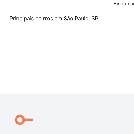
Ainda nã
A imagem principal do anúncio é ilustrativa, represe
Principais bairros em São Paulo, SP
Agende sua visita e conheça este excelente apartame
conquistar seu imóvel próprio com conforto e seguran
Valores e informações sujeitos a alteração sem aviso p