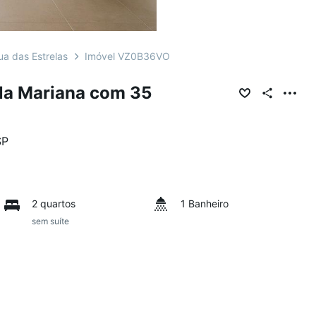
ua das Estrelas
Imóvel VZ0B36VO
la Mariana com 35
SP
2 quartos
1 Banheiro
sem suíte