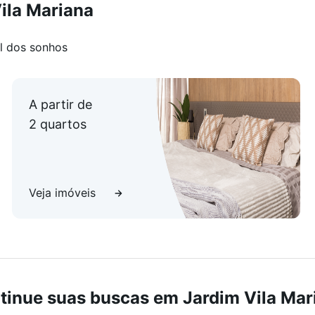
ila Mariana
l dos sonhos
, São Paulo
ndomínio oferece fácil acesso a transporte público,
A partir de
2 quartos
da região, com ampla oferta de comércios, serviços,
Veja imóveis
, bancos e farmácias;
om crianças;
tinue suas buscas em Jardim Vila Mar
Industrial.