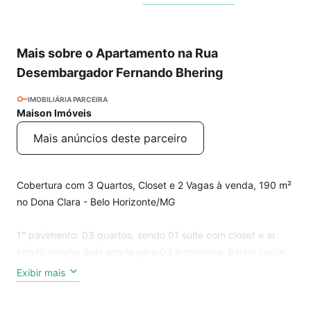
Mais sobre o Apartamento na Rua
Desembargador Fernando Bhering
IMOBILIÁRIA PARCEIRA
Maison Imóveis
Mais anúncios deste parceiro
Cobertura com 3 Quartos, Closet e 2 Vagas à venda, 190 m²
no Dona Clara - Belo Horizonte/MG
1° pavimento: 03 quartos, sendo 01 suíte com closet e ar
condicionado; Sala ampla para 03 ambientes; Banho social
com box; Cozinha com armários planejados e bancada
Exibir mais
americana em granito.