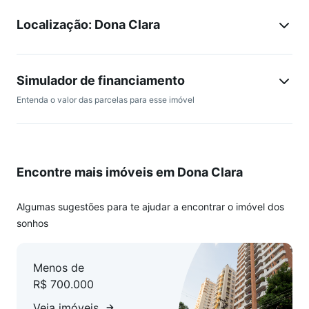
2° pavimento: Terraço amplo e coberto; Lavabo; Área de
Localização: Dona Clara
serviço coberta; 02 vagas de garagem cobertas sob pilotis,
em linha.
Edifício: Prédio individual todo revestido com portão
Simulador de financiamento
eletrônico, sendo 02 apartamentos por andar e apenas 02
Entenda o valor das parcelas para esse imóvel
andares, box individual de garagem. Localizada a 50 m da
Av. Sebastião de Brito e próxima a todo comércio da região.
Encontre mais imóveis em Dona Clara
Algumas sugestões para te ajudar a encontrar o imóvel dos
sonhos
Menos de
R$ 700.000
Veja imóveis