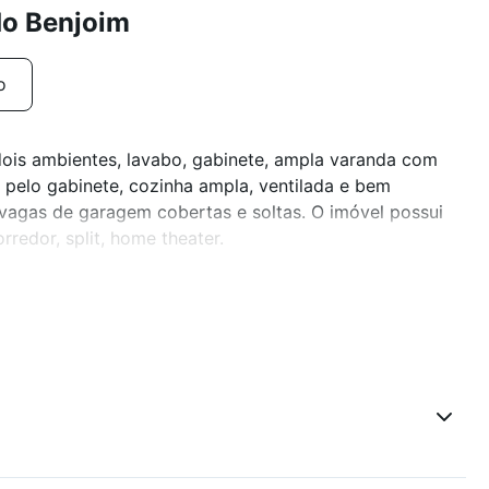
do Benjoim
o
dois ambientes, lavabo, gabinete, ampla varanda com
pelo gabinete, cozinha ampla, ventilada e bem
 vagas de garagem cobertas e soltas. O imóvel possui
rredor, split, home theater.
s, sendo um apartamento por andar, proporcionando
 e, principalmente, segurança.
esso rápido e possui infraestruturas de segurança e
ma eletrônico de comunicação e acesso, 2 elevadores,
ros.