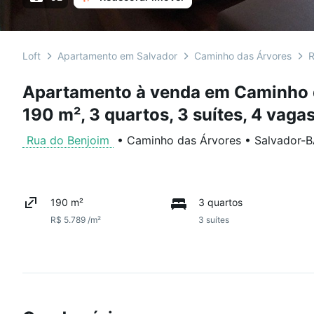
Loft
Apartamento em Salvador
Caminho das Árvores
R
Apartamento à venda em Caminho 
190 m², 3 quartos, 3 suítes, 4 vaga
Rua do Benjoim
•
Caminho das Árvores
•
Salvador
-
B
190 m²
3 quartos
R$ 5.789 /m²
3 suítes