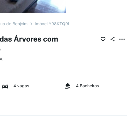
ua do Benjoim
Imóvel Y98KTQ9I
das Árvores com
s
A
4 vagas
4 Banheiros