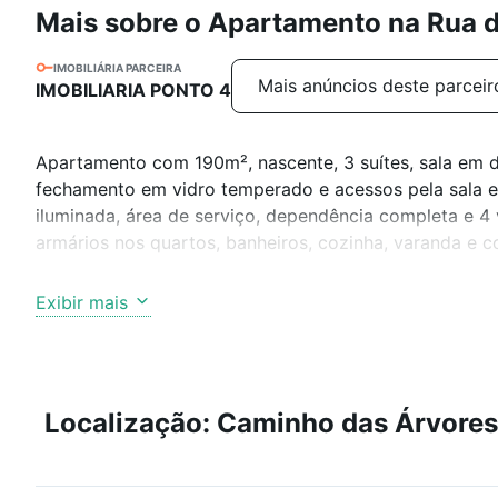
Mais sobre o Apartamento na Rua 
IMOBILIÁRIA PARCEIRA
Mais anúncios deste parceir
IMOBILIARIA PONTO 4
Apartamento com 190m², nascente, 3 suítes, sala em 
fechamento em vidro temperado e acessos pela sala e 
iluminada, área de serviço, dependência completa e 4
armários nos quartos, banheiros, cozinha, varanda e co
Empreendimento com apenas 12 unidades habitacionai
Exibir mais
aos moradores comodidade, tranquilidade, privacidade
O condomínio está localizado em rua tranquila e de ac
lazer, tais como portaria 24 horas com guarita, siste
Localização: Caminho das Árvores
piscina, quadra, parquinho, salão de festas, dentre out