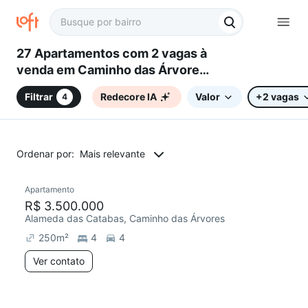
27 Apartamentos com 2 vagas à
venda em Caminho das Árvores,
Salvador, BA
Filtrar
Redecore IA
Valor
+2 vagas
4
Ordenar por:
Mais relevante
Apartamento
R$ 3.500.000
Alameda das Catabas, Caminho das Árvores
250
m²
4
4
Ver contato