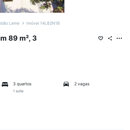
tião Leme
Imóvel 14L82N1B
m 89 m², 3
3 quartos
2 vagas
1 suíte