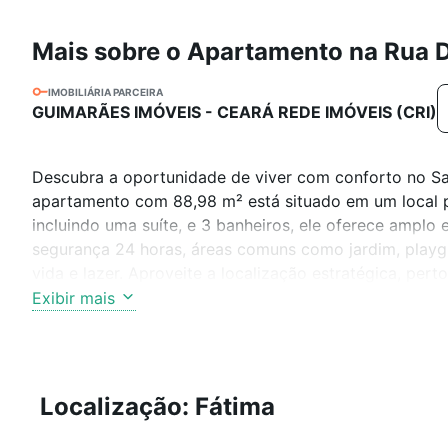
Mais sobre o Apartamento na Rua 
IMOBILIÁRIA PARCEIRA
GUIMARÃES IMÓVEIS - CEARÁ REDE IMÓVEIS (CRI)
Descubra a oportunidade de viver com conforto no Sa
apartamento com 88,98 m² está situado em um local pr
incluindo uma suíte, e 3 banheiros, ele oferece amplo
segurança 24 horas, áreas comuns como jardim, playg
vida e lazer. Aproveite a localização estratégica, pert
Exibir mais
Localização: Fátima