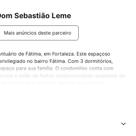
Dom Sebastião Leme
Mais anúncios deste parceiro
ntuário de Fátima, em Fortaleza. Este espaçoso
ivilegiado no bairro Fátima. Com 3 dormitórios,
 espaço para sua família. O condomínio conta com
round e salão de festas, proporcionando qualidade de
o de comércio e serviços. Garanta a sua visita!