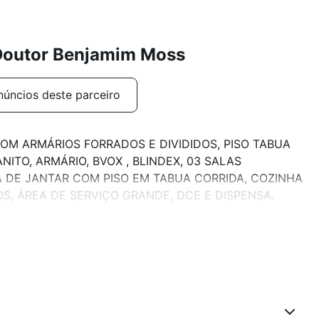
Doutor Benjamim Moss
núncios deste parceiro
OM ARMÁRIOS FORRADOS E DIVIDIDOS, PISO TABUA
ITO, ARMÁRIO, BVOX , BLINDEX, 03 SALAS
A DE JANTAR COM PISO EM TABUA CORRIDA, COZINHA
S, ÁREA DE SERVIÇO GRANDE, DCE E DISPENSA.
MPLO TERRAÇO, POSSUEM UMA PISCINA,
ITO, LATERAIS EM TRAVERTINO, INTERFONE, PORTÃO
GEM PARALELAS E COBERTAS.