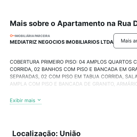
Mais sobre o Apartamento na Rua 
IMOBILIÁRIA PARCEIRA
Mais a
MEDIATRIZ NEGOCIOS IMOBILIARIOS LTDA
COBERTURA PRIMEIRO PISO: 04 AMPLOS QUARTOS C
CORRIDA, 02 BANHOS COM PISO E BANCADA EM GRAN
SEPARADAS, 02 COM PISO EM TABUA CORRIDA, SAL
AMPLA COM PISO E BANCADA DE GRANITO, ARMÁRIO
SEGUNDO PISO: ESCADA DE ACESSO EM ESPIRAL, A
Exibir mais
PRÉDIO SOBRE PILOTIS, FRENTE REVESTIDA EM GRAN
ELETRÔNICO, GÁS CANALIZADO, 04 VAGAS DE GARA
Localização: União