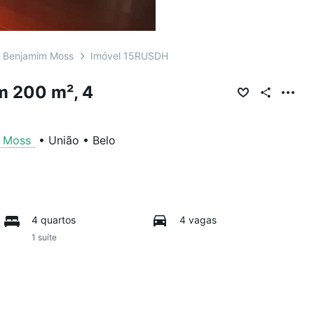
r Benjamim Moss
Imóvel 15RUSDH
m 200 m², 4
m Moss
•
União
•
Belo
4 quartos
4 vagas
1 suíte