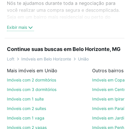
Nós te ajudamos durante toda a negociação para
você realizar uma compra segura e descomplicada.
Seja em um bairro mais residencial ou perto do
trabalho e do metrô, aqui você vai encontrar a
Exibir mais
oferta ideal de Imóveis com 4 quartos à venda em
União, Belo Horizonte, MG para conquistar seu
sonho. Agende uma visita presencial ou por
Continue suas buscas em Belo Horizonte, MG
videochamada, é grátis, sem compromisso e você
ainda conta com mais de 46 mil corretores e
Loft
Imóveis em Belo Horizonte
União
imobiliárias te ajudando na compra, venda ou troca
Mais imóveis em União
de imóveis.
Imóveis com 2 dormitórios
Imóveis em Copac
Como escolher um imóvel?
Imóveis com 3 dormitórios
Imóveis em Centro
Use barra de busca no topo para pesquisar por
Imóveis com 1 suíte
Imóveis em Ipirang
ruas, bairros e até condomínios favoritos. Você
Imóveis com 2 suítes
Imóveis em Paraíso
também pode usar os filtros como quantidade de
quartos, suítes, com ou sem vaga de garagem para
Imóveis com 1 vaga
Imóveis em Jardim
combinar perfeitamente com o preço, metragem e
Imóveis com 2 vagas
Imóveis em Penha