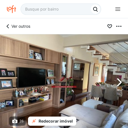
Ver outros
Redecorar imóvel
26