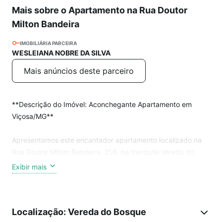
Mais sobre o Apartamento na Rua Doutor
Milton Bandeira
IMOBILIÁRIA PARCEIRA
WESLEIANA NOBRE DA SILVA
Mais anúncios deste parceiro
**Descrição do Imóvel: Aconchegante Apartamento em
Viçosa/MG**
Apresentamos este encantador apartamento localizado na
Rua Doutor Milton Bandeira, 256, na tranquila Vereda do
Bosque, Viçosa/MG. Ideal para famílias que buscam conforto
Exibir mais
e praticidade, este imóvel dispõe de 3 quartos, sendo 1
suíte, e 2 banheiros, proporcionando espaço e privacidade
para todos os moradores.
Localização: Vereda do Bosque