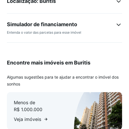
Localização: Buritis
condicionado; 01 suíte com piso em cerâmica. COBERTURA:
Com vista panorâmica definitiva; Churrasqueira; Área
coberta com mesa quatro cadeiras, e mureta em vidro;
CONDOMÍNIO: Água individual; Alarme; Cerca; Gás;
Simulador de financiamento
Interfone; Portão eletrônico; - 02 vagas de garagem em linha
Entenda o valor das parcelas para esse imóvel
cobertas. Valores sujeitos à alteração sem aviso prévio
Encontre mais imóveis em Buritis
Algumas sugestões para te ajudar a encontrar o imóvel dos
sonhos
Menos de
R$ 1.000.000
Veja imóveis