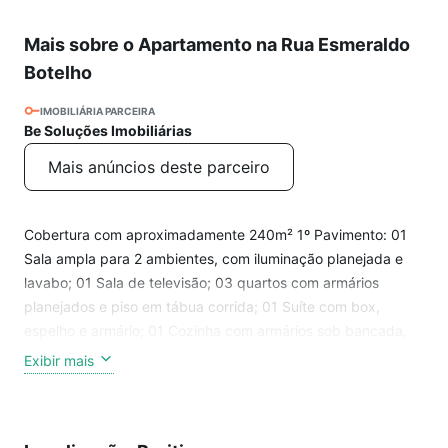
Mais sobre o Apartamento na Rua Esmeraldo
Botelho
IMOBILIÁRIA PARCEIRA
Be Soluções Imobiliárias
Mais anúncios deste parceiro
Cobertura com aproximadamente 240m² 1º Pavimento: 01
Sala ampla para 2 ambientes, com iluminação planejada e
lavabo; 01 Sala de televisão; 03 quartos com armários
planejados e piso em tábua corrida; 01 Suíte com box,
espelho e armário; 01 Cozinha com armários sob bancada,
forno, cooktop, exaustor, geladeira, bancada em granito;
Exibir mais
Ampla área de serviço. 2º Pavimento: 01 Sala com teto em
gesso; Bar personalizado com paredes de tijolos de vidro
com 02 bancadas sendo 01 em granito e 01 em madeira; Ar