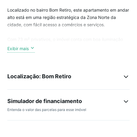
Localizado no bairro Bom Retiro, este apartamento em andar
alto está em uma região estratégica da Zona Norte da
cidade, com fácil acesso a comércios e serviços.
Com 73 m² privativos, o imóvel conta com boa iluminação
natural e ventilação, proporcionando ambientes agradáveis
Exibir mais
no dia a dia. São 3 dormitórios, sendo 1 suíte, além de uma
cozinha com móveis sob medida que oferece praticidade e
organização.
Localização: Bom Retiro
Possui sacada com churrasqueira e conta com 2 vagas de
garagem, trazendo mais comodidade.
O apartamento está desocupado e pronto para morar.
Simulador de financiamento
Entenda o valor das parcelas para esse imóvel
O condomínio dispõe de piscina, playground e salão de
festas, oferecendo opções de lazer para toda a família.
Uma ótima opção para quem busca conforto e praticidade.