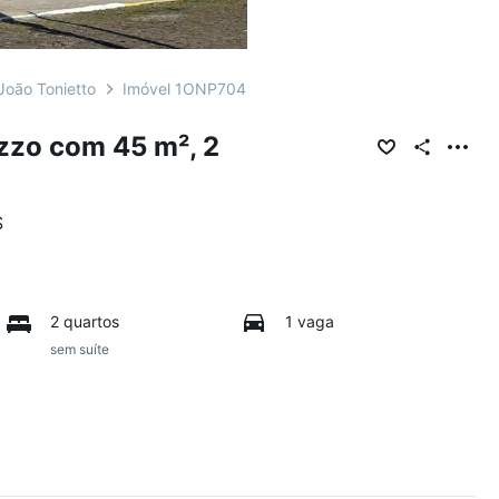
João Tonietto
Imóvel 1ONP704
zzo com 45 m², 2
S
2 quartos
1 vaga
sem suíte