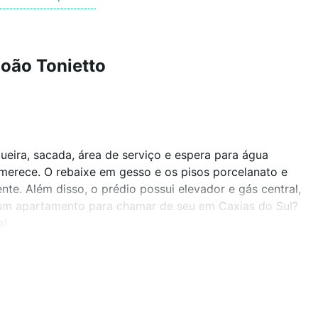
oão Tonietto
eira, sacada, área de serviço e espera para água
merece. O rebaixe em gesso e os pisos porcelanato e
te. Além disso, o prédio possui elevador e gás central,
e um apartamento para chamar de seu em Caxias do Sul?
a!