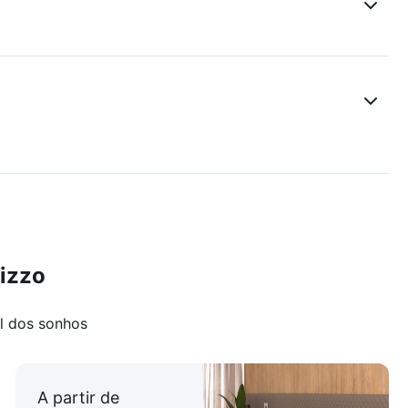
izzo
to!
l dos sonhos
A partir de