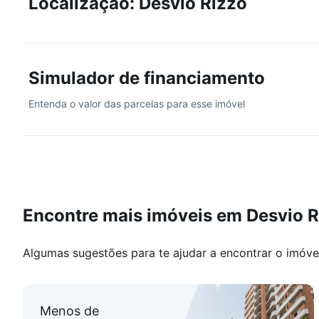
Localização: Desvio Rizzo
Área de serviço
Rebaixe em gesso
Piso porcelanato
Piso laminado
Simulador de financiamento
Medidores individuais
Sala de janta
Entenda o valor das parcelas para esse imóvel
Sala de estar
Espera para água quente
CARACTERÍSTICAS DO EMPREENDIMENTO
Elevador
Gás central
Encontre mais imóveis em Desvio R
Para visitas ou informações completas, entre em conta
Algumas sugestões para te ajudar a encontrar o imóve
Menos de