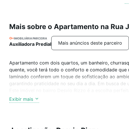
Mais sobre o Apartamento na Rua J
IMOBILIÁRIA PARCEIRA
Mais anúncios deste parceiro
Auxiliadora Predial
Apartamento com dois quartos, um banheiro, churrasqu
quente, você terá todo o conforto e comodidade que 
laminado conferem um toque de sofisticação ao ambien
garantindo praticidade no seu dia a dia. Em busca d
Este imóvel no bairro Desvio Rizzo é a escolha perfeit
Exibir mais
CARACTERÍSTICAS DA UNIDADE
Churrasqueira
Sacada