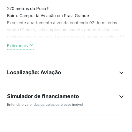
270 metros da Praia !!
Bairro Campo da Aviação em Praia Grande
Excelente apartamento à venda contendo 02 dormitórios
sendo 01 suíte, sala ampla com sacada gourmet vista livre,
cozinha clara e arejada, área de serviço, banheiro social e 01
vaga na garagem. O empreendimento possui área de lazer
Exibir mais
com piscina, salão de festas e salão de jogos. Aceita
financiamento direto ou bancário. Localizado próximo a
comércios como padarias, supermercados, restaurantes,
Localização: Aviação
sorveterias, lanchonetes e vias locais de fácil acesso.
Agende uma visita. Não perca essa oportunidade!
Simulador de financiamento
Entenda o valor das parcelas para esse imóvel