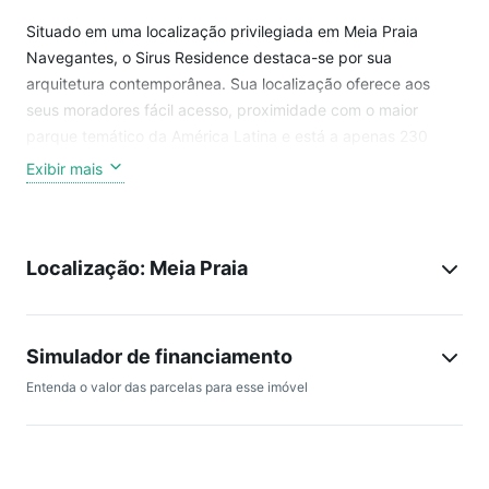
Situado em uma localização privilegiada em Meia Praia
Navegantes, o Sirus Residence destaca-se por sua
arquitetura contemporânea. Sua localização oferece aos
seus moradores fácil acesso, proximidade com o maior
parque temático da América Latina e está a apenas 230
metros do mar.
Exibir mais
Os apartamentos possuem 2 e 3 dormitórios, com 1 ou 2
suítes, uma vaga de garagem privativa e uma ampla área
Localização: Meia Praia
social com jantar, estar, cozinha e área de serviço. A sacada
dos apartamentos ganha destaque próprio, contando com
churrasqueira a carvão e um ótimo espaço para mobiliá-la.
Simulador de financiamento
Valores e disponibilidade podem alterar sem aviso prévio.
Entenda o valor das parcelas para esse imóvel