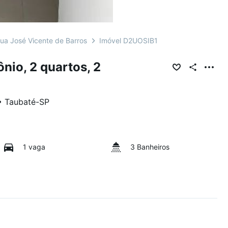
ua José Vicente de Barros
Imóvel D2UOSIB1
io, 2 quartos, 2
•
Taubaté
-
SP
1 vaga
3 Banheiros