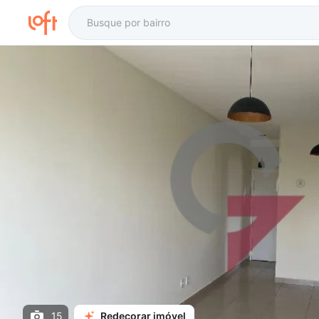
15
Redecorar imóvel