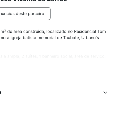
núncios deste parceiro
m² de área construída, localizado no Residencial Tom
mo à igreja batista memorial de Taubaté, Urbano's
 ampla, 2 suítes, 1 banheiro social, área de serviço,
tário e portaria com câmeras de segurança.
o