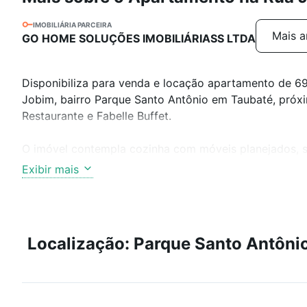
IMOBILIÁRIA PARCEIRA
Mais a
GO HOME SOLUÇÕES IMOBILIÁRIASS LTDA
Disponibiliza para venda e locação apartamento de 69
Jobim, bairro Parque Santo Antônio em Taubaté, próxi
Restaurante e Fabelle Buffet.
O imóvel contempla cozinha com móveis planejados, sala
gás encanado e garagem para 1 carro.
Exibir mais
O condomínio oferece piscina, salão de festa, bicicle
Gostou?
Localização: Parque Santo Antôni
Agende a sua visita!
Trabalhamos com financiamento!