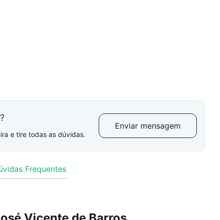
l?
Enviar mensagem
ra e tire todas as dúvidas.
úvidas Frequentes
osé Vicente de Barros