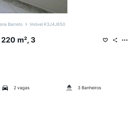
ena Barreto
Imóvel K3J4J650
220 m², 3
2 vagas
3 Banheiros