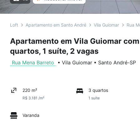
Loft
Apartamento em Santo André
Vila Guiomar
Rua M
Apartamento em Vila Guiomar com 
quartos, 1 suíte, 2 vagas
Rua Mena Barreto
•
Vila Guiomar
•
Santo André
-
SP
220 m²
3 quartos
R$ 3.181 /m²
1 suíte
Varanda