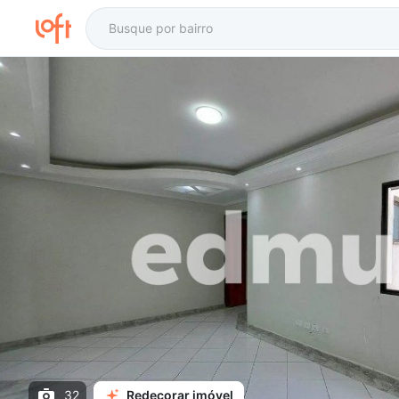
32
Redecorar imóvel