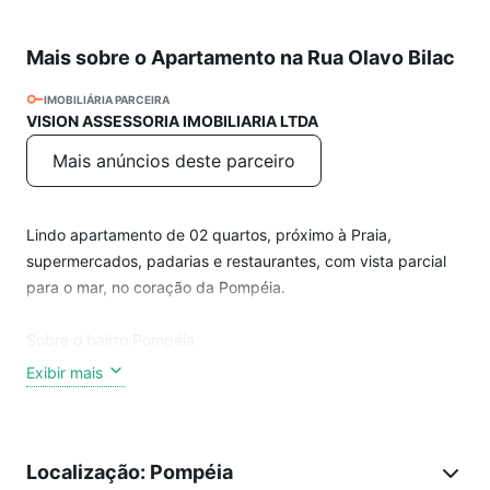
Mais sobre o Apartamento na Rua Olavo Bilac
IMOBILIÁRIA PARCEIRA
VISION ASSESSORIA IMOBILIARIA LTDA
Mais anúncios deste parceiro
Lindo apartamento de 02 quartos, próximo à Praia,
supermercados, padarias e restaurantes, com vista parcial
para o mar, no coração da Pompéia.
Sobre o bairro Pompéia
O bairro Pompéia em Santos é uma região residencial muito
Exibir mais
buscada para compra e aluguel de apartamentos,
oferecendo imóveis com excelente custo-benefício e boa
infraestrutura local. Com comércio diversificado, escolas,
Localização: Pompéia
supermercados e serviços essenciais, Pompéia atrai famílias