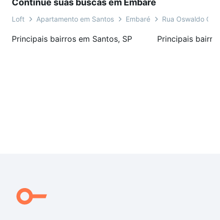
Continue suas buscas em Embaré
visita e venha conhecer esta incrível cobertura duplex!
Loft
Apartamento em Santos
Embaré
Rua Oswaldo Coc
Principais bairros em Santos, SP
Principais bairr