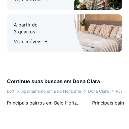
Cozinha com piso em cerâmica, bancadas em granito, fogão
cooktop e armários.
A partir de
Área de lavanderia coberta por telhado colonial.
3 quartos
Área privativa com piso em cerâmica e armários de despejo.
Veja imóveis
Imóvel com duas vagas de garagem sob pilotis com
aproximadamente 11 metros de comprimento.
Venha conferir e se apaixonar por esta oportunidade única.
Continue suas buscas em Dona Clara
Loft
Apartamento em Belo Horizonte
Dona Clara
Rua Pa
Principais bairros em Belo Horizonte, MG