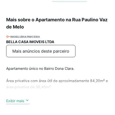
Mais sobre o Apartamento na Rua Paulino Vaz
de Melo
IMOBILIÁRIA PARCEIRA
BELLA CASA IMOVEIS LTDA
Mais anúncios deste parceiro
Apartamento único no Bairro Dona Clara.
Área privativa com área útil de aproximadamente 84,20m² e
área privativa de 36,45m².
Prédio com apenas quatro unidades, no melhor ponto do
Exibir mais
Bairro.