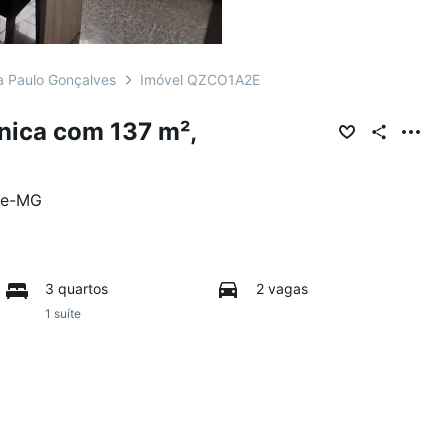
a Paulo Gonçalves
Imóvel QZCO1A2E
nica com 137 m²,
te
-
MG
3 quartos
2 vagas
1 suíte