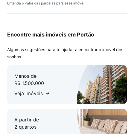
Entenda o valor das parcelas para esse imóvel
- 02 vagas de garagem
CONDOMÍNIO:
- Sala Fitness
Encontre mais imóveis em Portão
- Salão de festas
- Salão de jogos
- Playground
Algumas sugestões para te ajudar a encontrar o imóvel dos
sonhos
* Valores sujeitos a alteração sem aviso prévio.
Menos de
R$ 1.500.000
Veja imóveis
A partir de
2 quartos