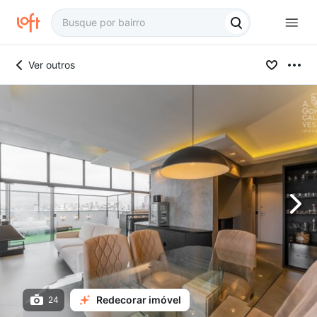
Ver outros
Redecorar imóvel
24