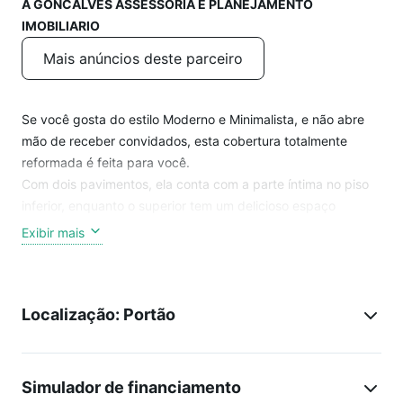
A GONCALVES ASSESSORIA E PLANEJAMENTO
IMOBILIARIO
Mais anúncios deste parceiro
Se você gosta do estilo Moderno e Minimalista, e não abre
mão de receber convidados, esta cobertura totalmente
reformada é feita para você.
Com dois pavimentos, ela conta com a parte íntima no piso
inferior, enquanto o superior tem um delicioso espaço
gourmet com terraço, churrasqueira a carvão e sala de tv.
Exibir mais
CARACTERÍSTICAS:
- 02 quartos, sendo 01 suíte
Localização: Portão
- Vista livre
- Excelente face solar
- Ampla sala integrada com churrasqueira a carvão
- Cozinha planejada e área de serviço
Simulador de financiamento
- Despensa