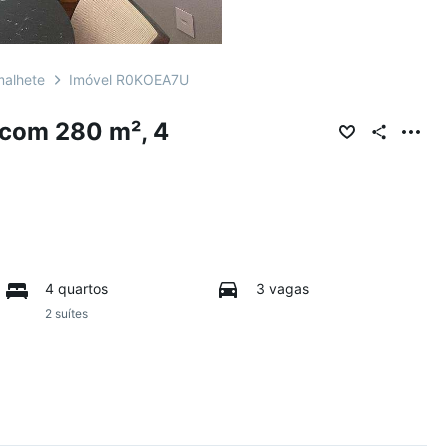
alhete
Imóvel R0KOEA7U
com 280 m², 4
4 quartos
3 vagas
2 suítes