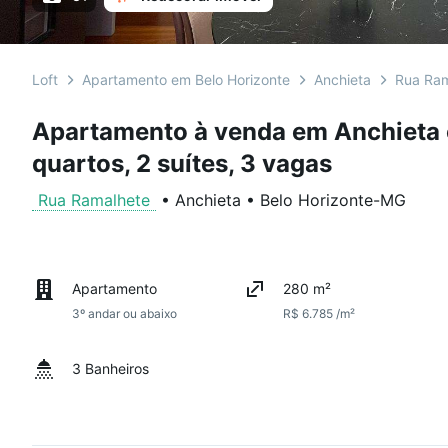
Loft
Apartamento em Belo Horizonte
Anchieta
Rua Ram
Apartamento à venda em Anchieta 
quartos, 2 suítes, 3 vagas
Rua Ramalhete
•
Anchieta
•
Belo Horizonte
-
MG
Apartamento
280 m²
3º andar ou abaixo
R$ 6.785 /m²
3 Banheiros