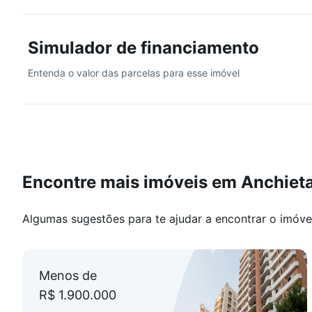
03 vagas de garagem, sendo 02 livres e 01 em linha.
Simulador de financiamento
Condomínio e infraestrutura: Condomínio com infraestr
horas, salão de festas, elevador, gás canalizado, siste
Entenda o valor das parcelas para esse imóvel
Prédio em excelente localização, em rua plana e próxim
valorizando ainda mais o imóvel.
Valores sujeitos a alteração sem aviso prévio.
Encontre mais imóveis em Anchiet
Algumas sugestões para te ajudar a encontrar o imóve
Menos de
R$ 1.900.000