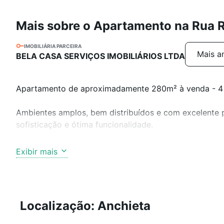
Mais sobre o Apartamento na Rua 
IMOBILIÁRIA PARCEIRA
Mais a
BELA CASA SERVIÇOS IMOBILIÁRIOS LTDA
Apartamento de aproximadamente 280m² à venda - 4 qu
Ambientes amplos, bem distribuídos e com excelente
sofisticação e ótima funcionalidade.
02 salas generosas para vários ambientes, com piso e
Exibir mais
Lavabo com excelente acabamento e espelho. 04 quar
madeira, sendo 02 suítes, com destaque para a suíte m
com ótimo acabamento, box em blindex, armários e es
planejados, coifa, piso e bancadas em granito. Despen
Localização: Anchieta
independente e 02 DCE, oferecendo excelente suporte