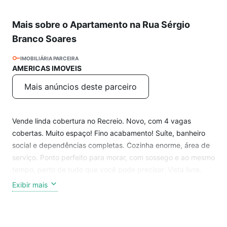
Mais sobre o Apartamento na Rua Sérgio
Branco Soares
IMOBILIÁRIA PARCEIRA
AMERICAS IMOVEIS
Mais anúncios deste parceiro
Vende linda cobertura no Recreio. Novo, com 4 vagas
cobertas. Muito espaço! Fino acabamento! Suíte, banheiro
social e dependências completas. Cozinha enorme, área de
serviço. Ponto perfeito para morar, com sossego e ao mesmo
tempo, perto de tudo que você pode precisar. Vista livre.
Super arejado e iluminado. Terraço gigante e livre para você
Exibir mais
criar. Escada de granito. Muito espaço. Um imóvel
diferenciado pois todos os ambientes são espaçosos. Planta
boa e muito bem aproveitada. Só começa a pagar o IPTU no