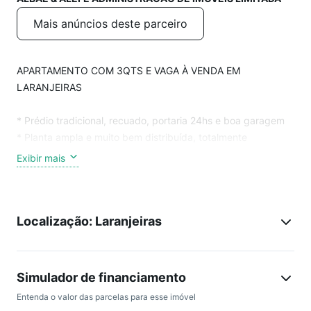
Mais anúncios deste parceiro
APARTAMENTO COM 3QTS E VAGA À VENDA EM
LARANJEIRAS
* Prédio tradicional, recuado, portaria 24hs e boa garagem
* Planta ampla e muito bem distribuída, totalmente
reformado
Exibir mais
* Imóvel silencioso, hall, sala retangular em dois ambientes
com escritório, circulação, lavabo, 3 suítes com armários de
primeira, copa cozinha planejada, área separada,
Localização: Laranjeiras
dependência completa
* Impecável, todo montado e repleto de marcenaria de
primeira !!
* 1 vaga
Simulador de financiamento
* TEMOS VÍDEO !!
Entenda o valor das parcelas para esse imóvel