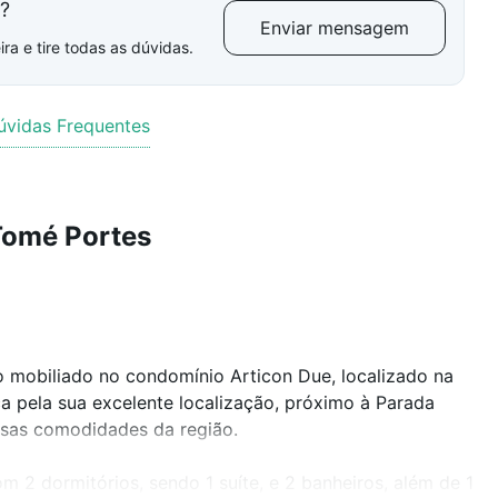
l?
Enviar mensagem
ra e tire todas as dúvidas.
úvidas Frequentes
Tomé Portes
 mobiliado no condomínio Articon Due, localizado na
ca pela sua excelente localização, próximo à Parada
ersas comodidades da região.
 2 dormitórios, sendo 1 suíte, e 2 banheiros, além de 1