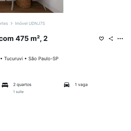
rtes
Imóvel UDNJ7S
com 475 m², 2
•
Tucuruvi
•
São Paulo
-
SP
2 quartos
1 vaga
1 suíte