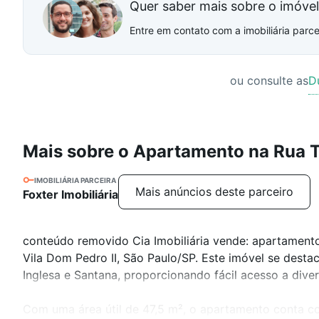
Quer saber mais sobre o imóve
Entre em contato com a imobiliária parcei
ou consulte as
D
Mais sobre o Apartamento na Rua 
IMOBILIÁRIA PARCEIRA
Mais anúncios deste parceiro
Foxter Imobiliária
conteúdo removido Cia Imobiliária vende: apartamento
Vila Dom Pedro II, São Paulo/SP. Este imóvel se desta
Inglesa e Santana, proporcionando fácil acesso a div
Com uma área útil de 47,5 m², o apartamento conta com