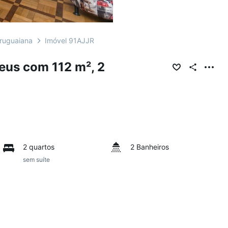
ruguaiana
Imóvel 91AJJR
us com 112 m², 2
2 quartos
2 Banheiros
sem suíte