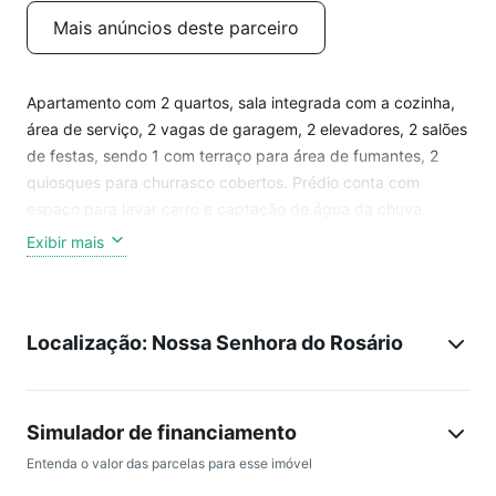
Mais anúncios deste parceiro
Apartamento com 2 quartos, sala integrada com a cozinha,
área de serviço, 2 vagas de garagem, 2 elevadores, 2 salões
de festas, sendo 1 com terraço para área de fumantes, 2
quiosques para churrasco cobertos. Prédio conta com
espaço para lavar carro e captação de água da chuva,
playground, um jardim espaçoso, área para tomar um
Exibir mais
chimarrão no fim de tarde enquanto as crianças brincam no
parquinho. Portaria 24 horas com zelador para recebimento
de suas encomendas.
Localização: Nossa Senhora do Rosário
Simulador de financiamento
Entenda o valor das parcelas para esse imóvel