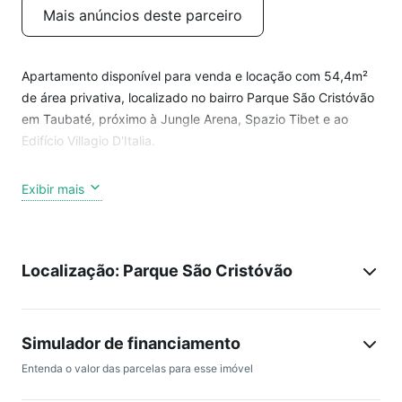
Mais anúncios deste parceiro
Apartamento disponível para venda e locação com 54,4m²
de área privativa, localizado no bairro Parque São Cristóvão
em Taubaté, próximo à Jungle Arena, Spazio Tibet e ao
Edifício Villagio D'Italia.
O imóvel possui sala, cozinha, 2 quartos, 1 banheiro, área de
Exibir mais
serviço e 1 vaga de garagem coberta.
O condomínio é fechado e oferece portaria 24h, vigilância,
Localização: Parque São Cristóvão
guarita, espaço gourmet com churrasqueira coletiva,
estacionamento para moradores e visitantes, jardim,
playground, salão de festas e salão de jogos.
Simulador de financiamento
Gostou?
Entenda o valor das parcelas para esse imóvel
Agende a sua visita!
Trabalhamos com financiamento!