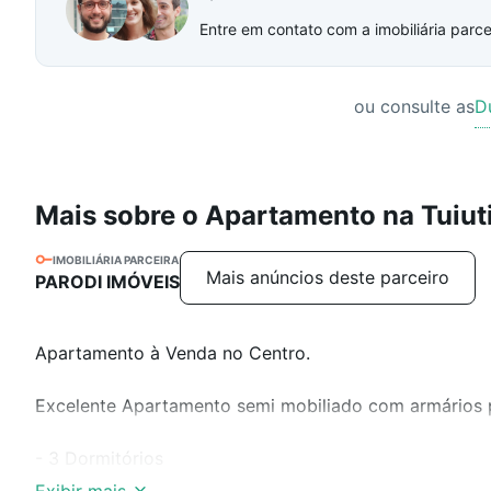
Entre em contato com a imobiliária parcei
ou consulte as
D
Mais sobre o Apartamento na Tuiut
IMOBILIÁRIA PARCEIRA
Mais anúncios deste parceiro
PARODI IMÓVEIS
Apartamento à Venda no Centro.
Excelente Apartamento semi mobiliado com armários p
- 3 Dormitórios
- Suíte