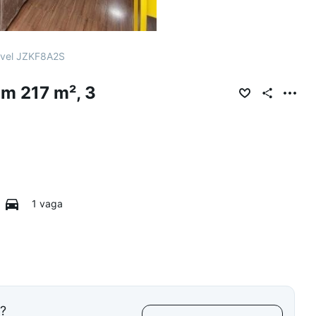
vel JZKF8A2S
m 217 m², 3
1 vaga
l?