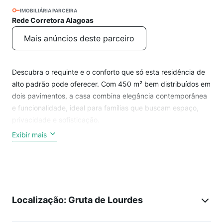
IMOBILIÁRIA PARCEIRA
Rede Corretora Alagoas
Mais anúncios deste parceiro
Descubra o requinte e o conforto que só esta residência de
alto padrão pode oferecer. Com 450 m² bem distribuídos em
dois pavimentos, a casa combina elegância contemporânea
e funcionalidade, ideal para famílias que buscam espaço,
privacidade e sofisticação.
Exibir mais
A fachada revela duas vagas cobertas e duas descobertas,
proporcionando praticidade e segurança para quatro
veículos. No térreo, duas salas amplas com espelhos e
portas de vidro criam ambientes iluminados e integrados,
perfeitos para receber amigos e familiares. A cozinha ampla,
Localização: Gruta de Lourdes
acompanhada de despensa com prateleiras e uma cozinha
auxiliar, garante praticidade no dia a dia, enquanto a área de