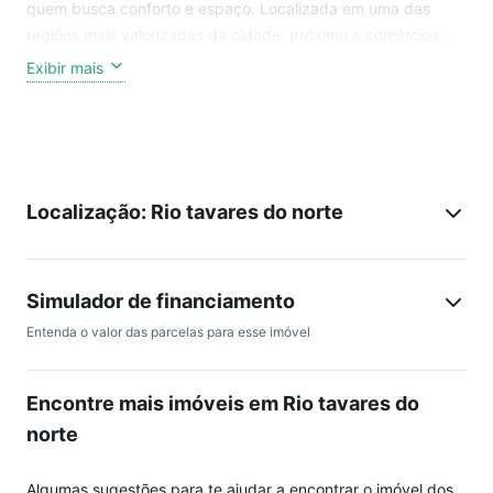
quem busca conforto e espaço. Localizada em uma das
regiões mais valorizadas da cidade, próximo a comércios,
serviços e com fácil acesso à praia.
Exibir mais
Aproveite a tranquilidade e as belezas naturais que a região
tem a oferecer. Não perca essa oportunidade de adquirir o
imóvel dos seus sonhos!
Localização: Rio tavares do norte
Agende sua visita conosco,
Simulador de financiamento
Entenda o valor das parcelas para esse imóvel
Encontre mais imóveis em Rio tavares do
norte
Algumas sugestões para te ajudar a encontrar o imóvel dos