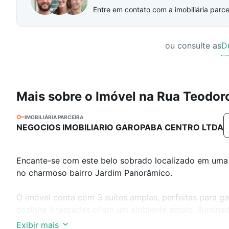
Entre em contato com a imobiliária parcei
ou consulte as
D
Mais sobre o Imóvel na Rua Teodo
IMOBILIÁRIA PARCEIRA
NEGOCIOS IMOBILIARIO GAROPABA CENTRO LTDA
Encante-se com este belo sobrado localizado em uma d
no charmoso bairro Jardim Panorâmico.
O imóvel conta com 3 suítes amplas, perfeitas para gar
cozinha integradas criam um ambiente amplo, iluminad
o bem-estar.
Exibir mais