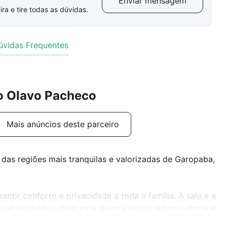
Enviar mensagem
ra e tire todas as dúvidas.
úvidas Frequentes
ro Olavo Pacheco
Mais anúncios deste parceiro
as regiões mais tranquilas e valorizadas de Garopaba,
antir conforto e privacidade a toda a família. A sala e a
o e acolhedor, ideal para quem valoriza a convivência e