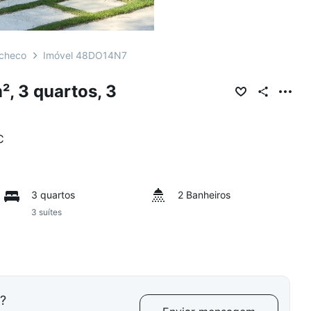
acheco
Imóvel 48DO14N7
, 3 quartos, 3
C
3 quartos
2 Banheiros
3 suítes
l?