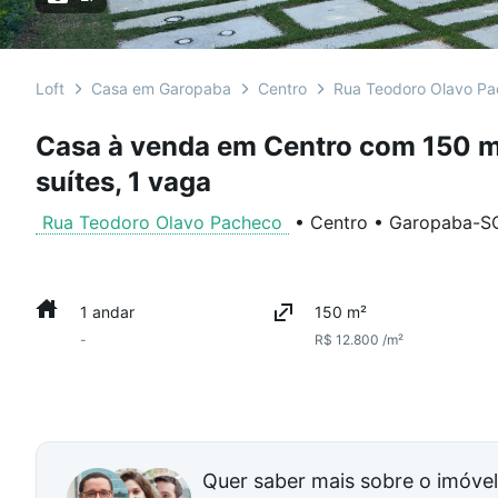
Loft
Casa em Garopaba
Centro
Rua Teodoro Olavo P
Casa à venda em Centro com 150 m²
suítes, 1 vaga
Rua Teodoro Olavo Pacheco
•
Centro
•
Garopaba
-
S
1 andar
150 m²
-
R$ 12.800 /m²
Quer saber mais sobre o imóve