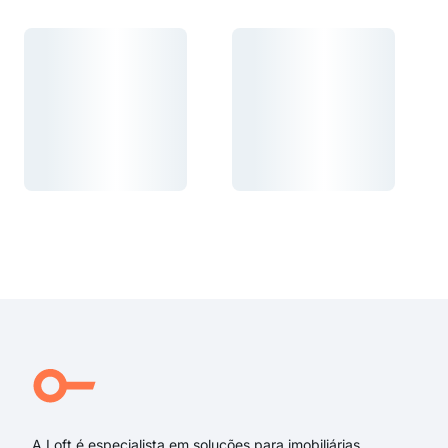
Carregando...
Carregando...
Carregando...
Carregando...
Carregando...
Carregando...
A Loft é especialista em soluções para imobiliárias,