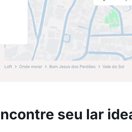
Loft
Onde morar
Bom Jesus dos Perdões
Vale do Sol
ncontre seu lar ide